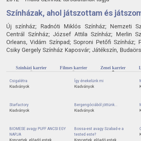
Színházak, ahol játszottam és játszo
Új színház; Radnóti Miklós Színház; Nemzeti Sz
Centrál Színház; József Attila Színház; Merlin S
Orleans, Vidám Színpad; Soproni Petőfi Színház; 
Csiky Gergely Színház Kaposvár; Játékszín, Budaör
Színházi karrier
Filmes karrier
Zenei karrier
(aktív f
L
Csigalétra
Így énekelünk mi
Kiadványok
Kiadványok
Starfactory
Bergengóciából jöttünk...
Kiadványok
Kiadványok
BIOMESE avagy PUFF ANCSI EGY
Bossa-est avagy Szabad-e a
NAPJA
tested este?
Koncertek, előadó estek
Koncertek, előadó estek