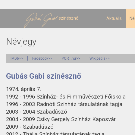
U
t
színésznő
Aktuális
Né
Névjegy
IMDb>>
Facebook>>
PORT.hu>>
Wikipédia>>
Gubás Gabi színésznő
1974. április 7.
1992 - 1996 Színház- és Filmművészeti Főiskola
1996 - 2003 Radnóti Színház társulatának tagja
2003 - 2004 Szabadúszó
2004 - 2009 Csiky Gergely Színház Kaposvár
2009 - Szabadúszó
2012 - Thália Színház társulatának tagja