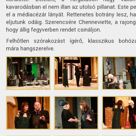
kavarodásban el nem illan az utolsó pillanat. Este p
el a médiacézár lányát. Rettenetes botrány lesz, ha
eljutunk odáig. Szerencsére Chenneviette, a rajongó
hogy állig fegyverben rendet csináljon.
Felhőtlen szórakozást ígérő, klasszikus bohóza
mára hangszerelve.