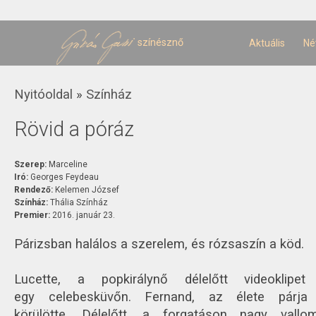
U
t
színésznő
Aktuális
Né
Jelenlegi hely
Nyitóoldal
»
Színház
Rövid a póráz
Szerep:
Marceline
Iró:
Georges Feydeau
Rendező:
Kelemen József
Színház:
Thália Színház
Premier:
2016. január 23.
Párizsban halálos a szerelem, és rózsaszín a köd.
Lucette, a popkirálynő délelőtt videoklipet
egy celebesküvőn. Fernand, az élete párja 
körülötte. Délelőtt, a forgatáson nagy vall