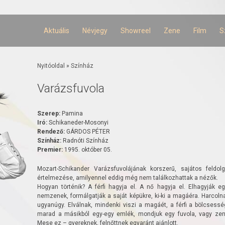
Ugrás a
tartalomra
Aktuális
Névjegy
Showreel
Zene
Film
S
Jelenlegi hely
Nyitóoldal
»
Színház
Varázsfuvola
Szerep:
Pamina
Iró:
Schikaneder-Mosonyi
Rendező:
GÁRDOS PÉTER
Színház:
Radnóti Színház
Premier:
1995. október 05.
Mozart-Schikander Varázsfuvolájának korszerű, sajátos feldo
értelmezése, amilyennel eddig még nem találkozhattak a nézők.
Hogyan történik? A férfi hagyja el. A nő hagyja el. Elhagyják 
nemzenek, formálgatják a saját képükre, ki-ki a magáéra. Harcol
ugyanúgy. Elválnak, mindenki viszi a magáét, a férfi a bölcsess
marad a másikból egy-egy emlék, mondjuk egy fuvola, vagy ze
Mese ez – gyereknek, felnőttnek egyaránt ajánlott.