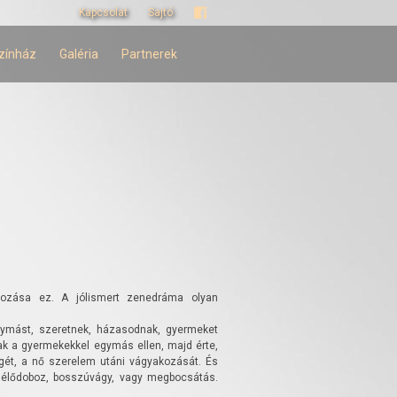
Kapcsolat
Sajtó
zínház
Galéria
Partnerek
lgozása ez. A jólismert zenedráma olyan
egymást, szeretnek, házasodnak, gyermeket
nak a gyermekekkel egymás ellen, majd érte,
égét, a nő szerelem utáni vágyakozását. És
nélődoboz, bosszúvágy, vagy megbocsátás.