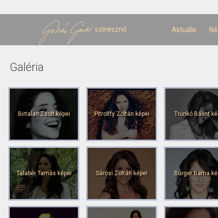
U
t
színésznő
Aktuális
Né
Galéria
Birtalan Zsolt képei
Pitrolffy Zoltán képei
Trunkó Bálint ké
Talabér Tamás képei
Sárosi Zoltán képei
Burger Barna ké