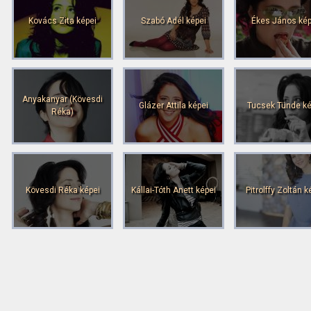
Kovács Zita képei
Szabó Adél képei
Ékes János kép
Anyakanyar (Kövesdi
Glázer Attila képei
Tucsek Tünde ké
Réka)
Kövesdi Réka képei
Kállai-Tóth Anett képei
Pitrolffy Zoltán k