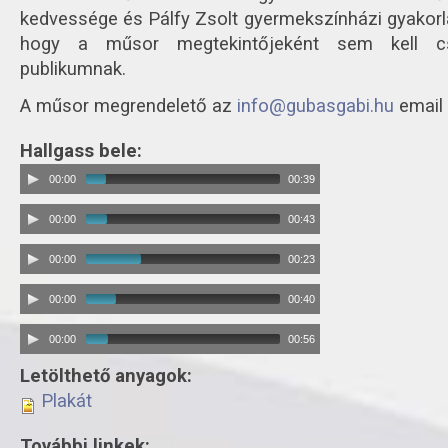
kedvessége és Pálfy Zsolt gyermekszínházi gyakorla
hogy a műsor megtekintőjeként sem kell csa
publikumnak.
A műsor megrendelető az
info@gubasgabi.hu
email 
Hallgass bele:
00:00
00:39
00:00
00:43
00:00
00:23
00:00
00:40
00:00
00:56
Letölthető anyagok:
Plakát
További linkek: