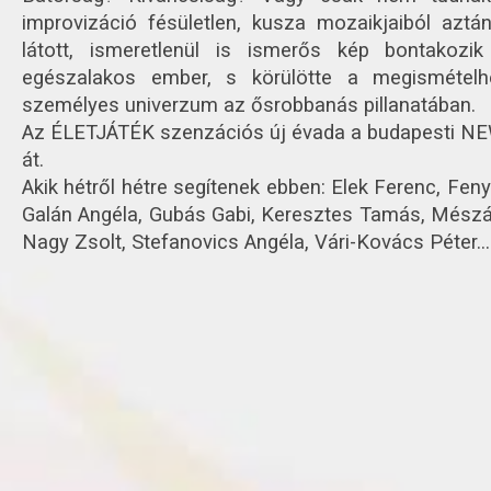
improvizáció fésületlen, kusza mozaikjaiból az
látott, ismeretlenül is ismerős kép bontakozi
egészalakos ember, s körülötte a megismételh
személyes univerzum az ősrobbanás pillanatában.
Az ÉLETJÁTÉK szenzációs új évada a budapesti N
át.
Akik hétről hétre segítenek ebben: Elek Ferenc, Fenyő
Galán Angéla, Gubás Gabi, Keresztes Tamás, Mészá
Nagy Zsolt, Stefanovics Angéla, Vári-Kovács Péter...