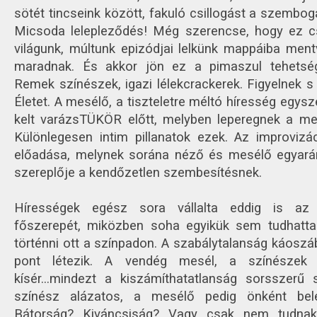
sötét tincseink között, fakuló csillogást a szembog
Micsoda lelepleződés! Még szerencse, hogy ez c
világunk, múltunk epizódjai lelkünk mappáiba ment
maradnak. És akkor jön ez a pimaszul tehetsé
Remek színészek, igazi lélekcrackerek. Figyelnek s 
Életet. A mesélő, a tiszteletre méltó híresség egysze
kelt varázsTÜKÖR előtt, melyben leperegnek a megi
Különlegesen intim pillanatok ezek. Az improvizác
előadása, melynek sorána néző és mesélő egyará
szereplője a kendőzetlen szembesítésnek.
Hírességek egész sora vállalta eddig is az
főszerepét, miközben soha egyikük sem tudhatta
történni ott a színpadon. A szabálytalanság káosz
pont létezik. A vendég mesél, a színészek 
kísér...mindezt a kiszámíthatatlanság sorsszerű
színész alázatos, a mesélő pedig önként bele
Bátorság? Kiváncsiság? Vagy csak nem tudna