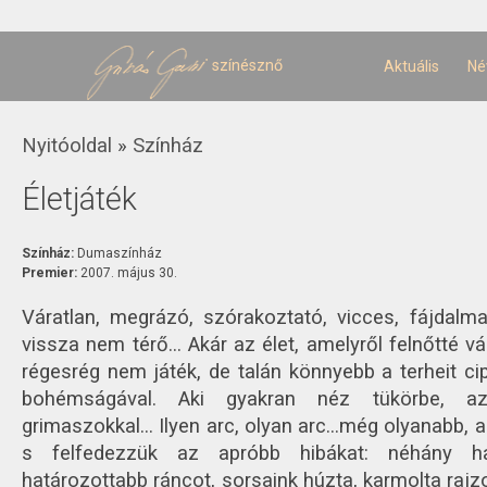
U
t
színésznő
Aktuális
Né
Jelenlegi hely
Nyitóoldal
»
Színház
Életjáték
Színház:
Dumaszínház
Premier:
2007. május 30.
Váratlan, megrázó, szórakoztató, vicces, fájdalm
vissza nem térő... Akár az élet, amelyről felnőtté v
régesrég nem játék, de talán könnyebb a terheit ci
bohémságával. Aki gyakran néz tükörbe, a
grimaszokkal... Ilyen arc, olyan arc...még olyanabb, 
s felfedezzük az apróbb hibákat: néhány ha
határozottabb ráncot, sorsaink húzta, karmolta rajz