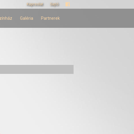
Kapcsolat
Sajtó
zínház
Galéria
Partnerek