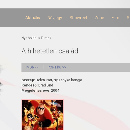
Ugrás a
tartalomra
Aktuális
Névjegy
Showreel
Zene
Film
S
Jelenlegi hely
Nyitóoldal
»
Filmek
A hihetetlen család
IMDb >>
PORT.hu >>
Szerep:
Helen Parr/Nyúlányka hangja
Rendező:
Brad Bird
Megjelenés éve:
2004