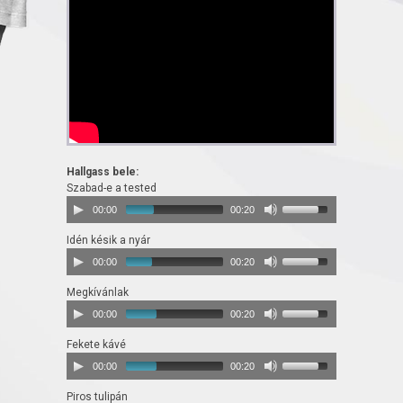
Hallgass bele:
Szabad-e a tested
00:00
00:20
Idén késik a nyár
00:00
00:20
Megkívánlak
00:00
00:20
Fekete kávé
00:00
00:20
Piros tulipán