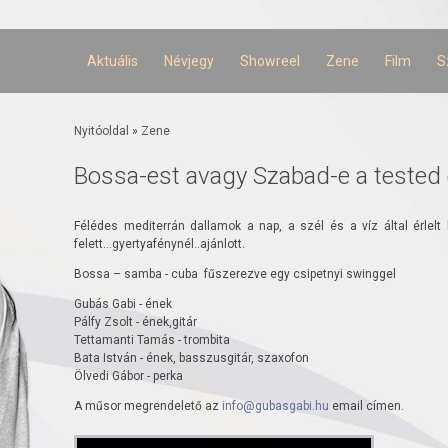
Ugrás a
tartalomra
Aktuális
Névjegy
Showreel
Zene
Film
S
Jelenlegi hely
Nyitóoldal
»
Zene
Bossa-est avagy Szabad-e a tested 
Félédes mediterrán dallamok a nap, a szél és a víz által érlel
felett...gyertyafénynél..ajánlott.
Bossa – samba - cuba fűszerezve egy csipetnyi swinggel
Gubás Gabi - ének
Pálfy Zsolt - ének,gitár
Tettamanti Tamás - trombita
Bata István - ének, basszusgitár, szaxofon
Ölvedi Gábor - perka
A műsor megrendelető az
info@gubasgabi.hu
email címen.