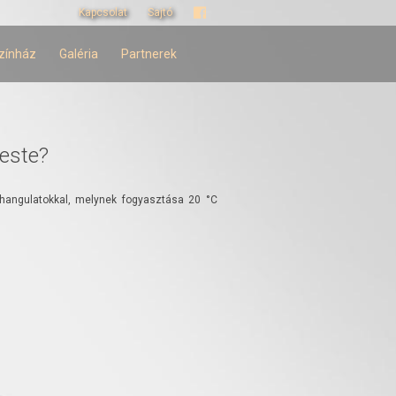
Kapcsolat
Sajtó
zínház
Galéria
Partnerek
este?
t hangulatokkal, melynek fogyasztása 20 °C