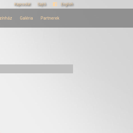
Kapcsolat
Sajtó
English
zínház
Galéria
Partnerek