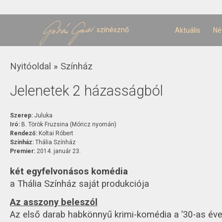
U
t
színésznő
Aktuális
Né
Jelenlegi hely
Nyitóoldal
»
Színház
Jelenetek 2 házasságból
Szerep:
Juluka
Iró:
B. Török Fruzsina (Móricz nyomán)
Rendező:
Koltai Róbert
Színház:
Thália Színház
Premier:
2014. január 23.
két egyfelvonásos komédia
a Thália Színház saját produkciója
Az asszony beleszól
Az első darab habkönnyű krimi-komédia a ’30-as éve