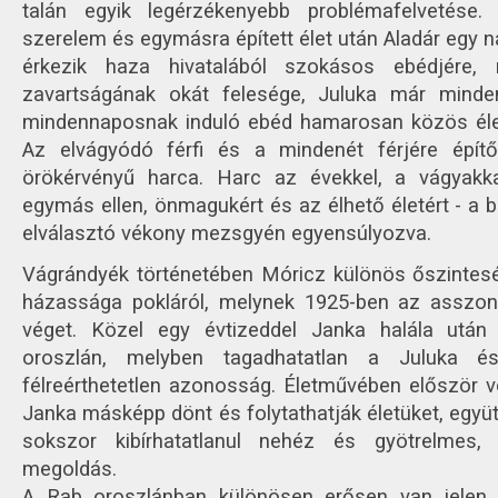
talán egyik legérzékenyebb problémafelvetése
szerelem és egymásra épített élet után Aladár egy 
érkezik haza hivatalából szokásos ebédjére,
zavartságának okát felesége, Juluka már minden
mindennaposnak induló ebéd hamarosan közös élet
Az elvágyódó férfi és a mindenét férjére épí
örökérvényű harca. Harc az évekkel, a vágyakk
egymás ellen, önmagukért és az élhető életért - a b
elválasztó vékony mezsgyén egyensúlyozva.
Vágrándyék történetében Móricz különös őszinteség
házassága pokláról, melynek 1925-ben az asszon
véget. Közel egy évtizeddel Janka halála utá
oroszlán, melyben tagadhatatlan a Juluka é
félreérthetetlen azonosság. Életművében először vet
Janka másképp dönt és folytathatják életüket, együt
sokszor kibírhatatlanul nehéz és gyötrelmes,
megoldás.
A Rab oroszlánban különösen erősen van jelen