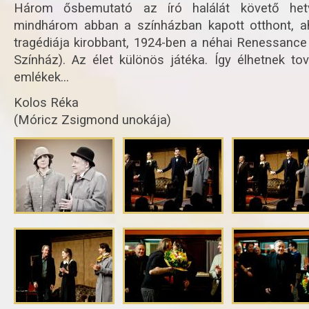
Három ősbemutató az író halálát követő het
mindhárom abban a színházban kapott otthont, a
tragédiája kirobbant, 1924-ben a néhai Renessance
Színház). Az élet különös játéka. Így élhetnek to
emlékek…
Kolos Réka
(Móricz Zsigmond unokája)