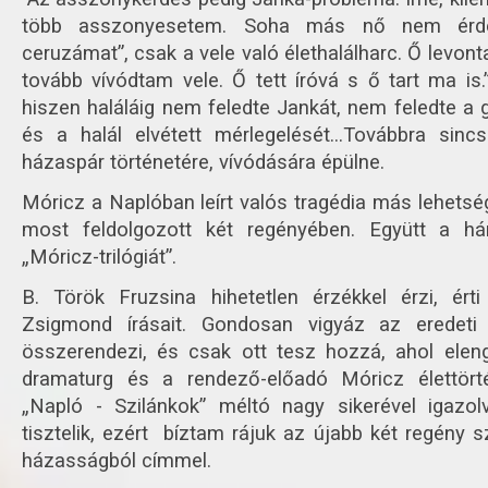
több asszonyesetem. Soha más nő nem érdek
ceruzámat”, csak a vele való élethalálharc. Ő levon
tovább vívódtam vele. Ő tett íróvá s ő tart ma is.”
hiszen haláláig nem feledte Jankát, nem feledte a 
és a halál elvétett mérlegelését…Továbbra sin
házaspár történetére, vívódására épülne.
Móricz a Naplóban leírt valós tragédia más lehetség
most feldolgozott két regényében. Együtt a há
„Móricz-trilógiát”.
B. Török Fruzsina hihetetlen érzékkel érzi, ér
Zsigmond írásait. Gondosan vigyáz az eredeti
összerendezi, és csak ott tesz hozzá, ahol eleng
dramaturg és a rendező-előadó Móricz élettörté
„Napló - Szilánkok” méltó nagy sikerével igazo
tisztelik, ezért bíztam rájuk az újabb két regény sz
házasságból címmel.