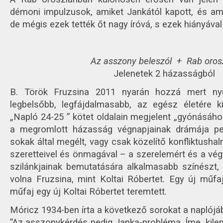
démoni impulzusok, amiket Jankától kapott, és ami
de mégis ezek tették őt nagy íróvá, s ezek hiányával
Az asszony beleszól + Rab oros
Jelenetek 2 házasságból
B. Török Fruzsina 2011 nyarán hozzá mert ny
legbelsőbb, legfájdalmasabb, az egész életére k
„Napló 24-25 ” kötet oldalain megjelent „gyónásához
a megromlott házasság végnapjainak drámája per
sokak által megélt, vagy csak közelítő konfliktusha
szeretteivel és önmagával – a szerelemért és a végt
szilánkjainak bemutatására alkalmasabb színészt, 
volna Fruzsina, mint Koltai Róbertet. Egy új műfaj
műfaj egy új Koltai Róbertet teremtett.
Móricz 1934-ben írta a következő sorokat a naplójá
”Az asszonykérdés pedig Janka-probléma. Íme, kile