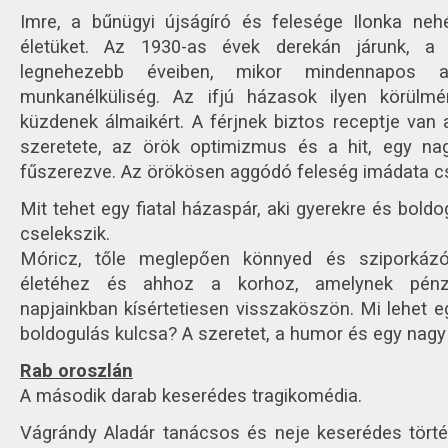
Imre, a bűnügyi újságíró és felesége Ilonka ne
életüket. Az 1930-as évek derekán járunk, a 
legnehezebb éveiben, mikor mindennapos
munkanélküliség. Az ifjú házasok ilyen körülm
küzdenek álmaikért. A férjnek biztos receptje van a
szeretete, az örök optimizmus és a hit, egy na
fűszerezve. Az örökösen aggódó feleség imádata cs
Mit tehet egy fiatal házaspár, aki gyerekre és bold
cselekszik.
Móricz, tőle meglepően könnyed és sziporkázó
életéhez és ahhoz a korhoz, amelynek pénzü
napjainkban kísértetiesen visszaköszön. Mi lehet e
boldogulás kulcsa? A szeretet, a humor és egy nag
Rab oroszlán
A második darab keserédes tragikomédia.
Vágrándy Aladár tanácsos és neje keserédes tör