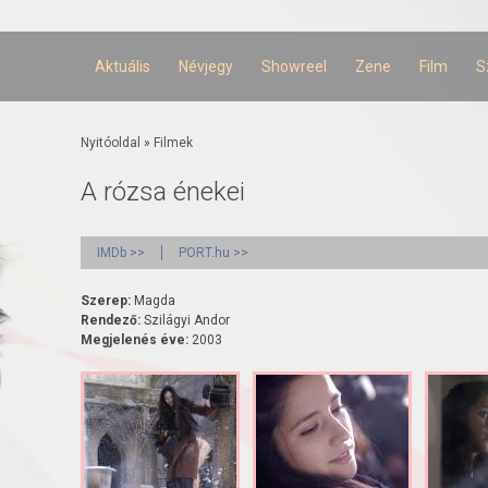
Ugrás a
tartalomra
Aktuális
Névjegy
Showreel
Zene
Film
S
Jelenlegi hely
Nyitóoldal
»
Filmek
A rózsa énekei
IMDb >>
PORT.hu >>
Szerep:
Magda
Rendező:
Szilágyi Andor
Megjelenés éve:
2003