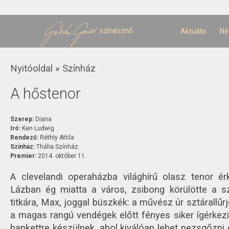
U
t
színésznő
Aktuális
Né
Jelenlegi hely
Nyitóoldal
»
Színház
A hőstenor
Szerep:
Diana
Iró:
Ken Ludwig
Rendező:
Réthly Attila
Színház:
Thália Színház
Premier:
2014. október 11.
A clevelandi operaházba világhírű olasz tenor érk
Lázban ég miatta a város, zsibong körülötte a s
titkára, Max, joggal büszkék: a művész úr sztárallűrj
a magas rangú vendégek előtt fényes siker ígérkezi
bankettre készülnek, ahol kiválóan lehet pezsgőzni é