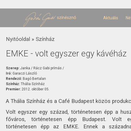
U
t
színésznő
Aktuális
Né
Jelenlegi hely
Nyitóoldal
»
Színház
EMKE - volt egyszer egy kávéház
Szerep:
Janka / Rácz Gabi prímás /
Iró:
Garaczi László
Rendező:
Bagó Bertalan
Színház:
Thália Színház
Premier:
2012. október 05.
A Thália Színház és a Café Budapest közös produkc
Volt egyszer egy század, történetesen épp a husz
főváros, történetesen épp Budapest. Volt e
történetesen épp az EMKE. Ennek a századna