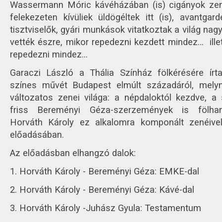
Wassermann Móric kávéházában (is) cigányok zen
felekezeten kívüliek üldögéltek itt (is), avantga
tisztviselők, gyári munkások vitatkoztak a világ na
vették észre, mikor repedezni kezdett mindez… ille
repedezni mindez…
Garaczi László a Thália Színház fölkérésére írt
színes művét Budapest elmúlt századáról, mely
változatos zenei világa: a népdaloktól kezdve, a 
friss Bereményi Géza-szerzemények is fölha
Horváth Károly ez alkalomra komponált zenéive
előadásában.
Az előadásban elhangzó dalok:
1. Horváth Károly - Bereményi Géza: EMKE-dal
2. Horváth Károly - Bereményi Géza: Kávé-dal
3. Horváth Károly -Juhász Gyula: Testamentum