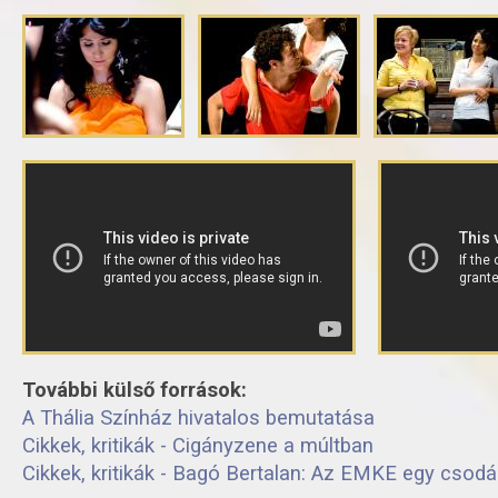
További külső források:
A Thália Színház hivatalos bemutatása
Cikkek, kritikák - Cigányzene a múltban
Cikkek, kritikák - Bagó Bertalan: Az EMKE egy csod