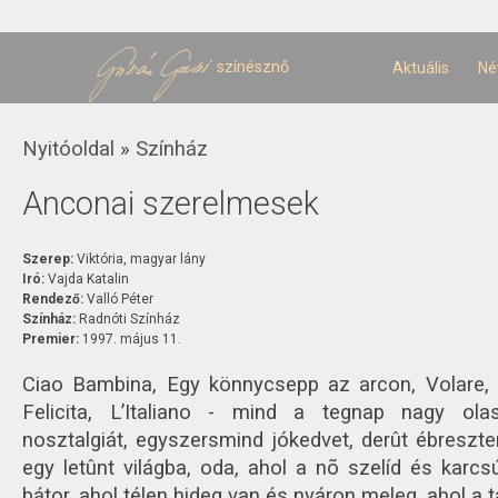
U
t
színésznő
Aktuális
Né
Jelenlegi hely
Nyitóoldal
»
Színház
Anconai szerelmesek
Szerep:
Viktória, magyar lány
Iró:
Vajda Katalin
Rendező:
Valló Péter
Színház:
Radnóti Színház
Premier:
1997. május 11.
Ciao Bambina, Egy könnycsepp az arcon, Volare,
Felicita, L’Italiano - mind a tegnap nagy olas
nosztalgiát, egyszersmind jókedvet, derût ébreszte
egy letûnt világba, oda, ahol a nõ szelíd és karcsú
bátor, ahol télen hideg van és nyáron meleg, ahol a