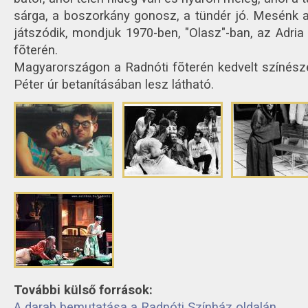
sárga, a boszorkány gonosz, a tündér jó. Mesénk a
játszódik, mondjuk 1970-ben, "Olasz"-ban, az Adria
fõterén.
Magyarországon a Radnóti fõterén kedvelt színésze
Péter úr betanításában lesz látható.
További külső források:
A darab bemutatása a Radnóti Színház oldalán