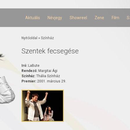
Ugrás a
tartalomra
Aktuális
Névjegy
Showreel
Zene
Film
S
Jelenlegi hely
Nyitóoldal
»
Színház
Szentek fecsegése
Iró:
LaBute
Rendező:
Margitai Ági
Színház:
Thália Színház
Premier:
2001. március 29.