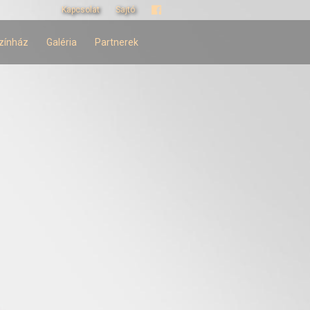
Kapcsolat
Sajtó
zínház
Galéria
Partnerek