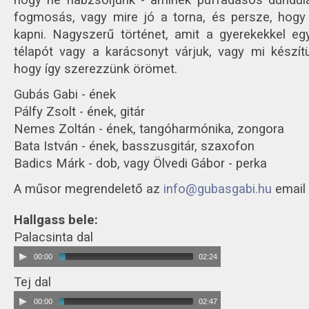
hogy ne habzsoljunk - aminek puffadásos dundulá
fogmosás, vagy mire jó a torna, és persze, hogy 
kapni. Nagyszerű történet, amit a gyerekekkel eg
télapót vagy a karácsonyt várjuk, vagy mi készí
hogy így szerezzünk örömet.
Gubás Gabi - ének
Pálfy Zsolt - ének, gitár
Nemes Zoltán - ének, tangóharmónika, zongora
Bata István - ének, basszusgitár, szaxofon
Badics Márk - dob, vagy Ölvedi Gábor - perka
A műsor megrendelető az
info@gubasgabi.hu
email 
Hallgass bele:
Palacsinta dal
00:00
02:24
Tej dal
00:00
02:47