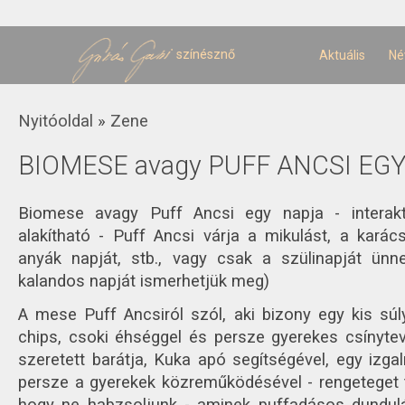
U
t
színésznő
Aktuális
Né
Jelenlegi hely
Nyitóoldal
»
Zene
BIOMESE avagy PUFF ANCSI EG
Biomese avagy Puff Ancsi egy napja - intera
alakítható - Puff Ancsi várja a mikulást, a karác
anyák napját, stb., vagy csak a szülinapját ünne
kalandos napját ismerhetjük meg)
A mese Puff Ancsiról szól, aki bizony egy kis súlyf
chips, csoki éhséggel és persze gyerekes csínytev
szeretett barátja, Kuka apó segítségével, egy izg
persze a gyerekek közreműködésével - rengeteget t