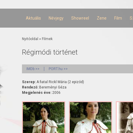
Ugrás a
tartalomra
Aktuális
Névjegy
Showreel
Zene
Film
S
Jelenlegi hely
Nyitóoldal
»
Filmek
Régimódi történet
IMDb >>
PORT.hu >>
Szerep:
A fiatal Rickl Mária (2 epizód)
Rendező:
Bereményi Géza
Megjelenés éve:
2006