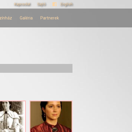
Kapcsolat
Sajtó
English
zínház
Galéria
Partnerek