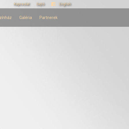
Kapcsolat
Sajtó
English
zínház
Galéria
Partnerek