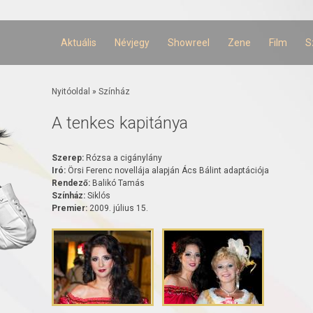
Ugrás a
tartalomra
Aktuális
Névjegy
Showreel
Zene
Film
S
Jelenlegi hely
Nyitóoldal
»
Színház
A tenkes kapitánya
Szerep:
Rózsa a cigánylány
Iró:
Örsi Ferenc novellája alapján Ács Bálint adaptációja
Rendező:
Balikó Tamás
Színház:
Siklós
Premier:
2009. július 15.