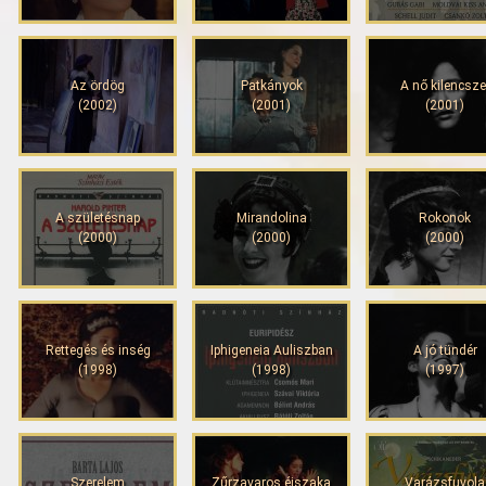
Az ördög
Patkányok
A nő kilencsze
(2002)
(2001)
(2001)
A születésnap
Mirandolina
Rokonok
(2000)
(2000)
(2000)
Rettegés és inség
Iphigeneia Auliszban
A jó tündér
(1998)
(1998)
(1997)
Szerelem
Zűrzavaros éjszaka
Varázsfuvola