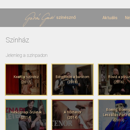
U
t
színésznő
Aktuális
Né
Színház
Jelenleg a színpadon
Kean, a színész
Bérgyilkos a barátom
Rövid a póráz
(2017)
(2016)
(2016)
Boeing, Boeing
Hétköznapi őrületek
A hőstenor
Leszállás Párizs
(2014)
(2014)
(2013)