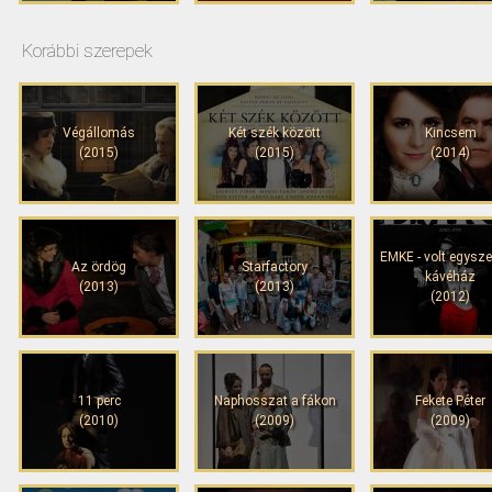
Korábbi szerepek
Végállomás
Két szék között
Kincsem
(2015)
(2015)
(2014)
EMKE - volt egysze
Az ördög
Starfactory
kávéház
(2013)
(2013)
(2012)
11 perc
Naphosszat a fákon
Fekete Péter
(2010)
(2009)
(2009)