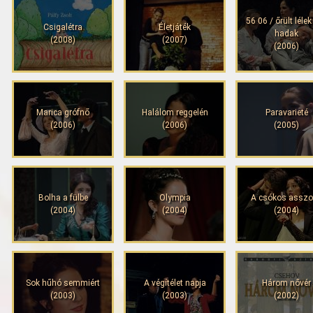
56 06 / őrült lélek
Csigalétra
Életjáték
hadak
(2008)
(2007)
(2006)
Marica grófnő
Halálom reggelén
Paravarieté
(2006)
(2006)
(2005)
Bolha a fülbe
Olympia
A csókos assz
(2004)
(2004)
(2004)
Sok hűhó semmiért
A végítélet napja
Három nővér
(2003)
(2003)
(2002)