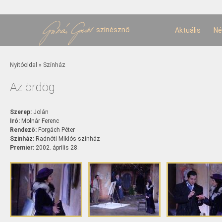
U
t
színésznő
Aktuális
Né
Jelenlegi hely
Nyitóoldal
»
Színház
Az ördög
Szerep:
Jolán
Iró:
Molnár Ferenc
Rendező:
Forgách Péter
Színház:
Radnóti Miklós színház
Premier:
2002. április 28.