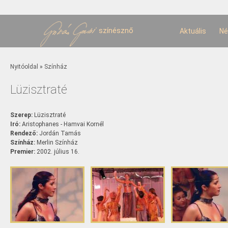
U
t
színésznő
Aktuális
Né
Jelenlegi hely
Nyitóoldal
»
Színház
Lüzisztraté
Szerep:
Lüzisztraté
Iró:
Aristophanes - Hamvai Kornél
Rendező:
Jordán Tamás
Színház:
Merlin Színház
Premier:
2002. július 16.