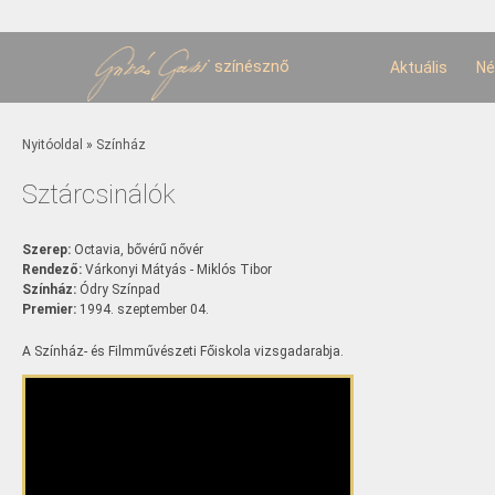
U
t
színésznő
Aktuális
Né
Jelenlegi hely
Nyitóoldal
»
Színház
Sztárcsinálók
Szerep:
Octavia, bővérű nővér
Rendező:
Várkonyi Mátyás - Miklós Tibor
Színház:
Ódry Színpad
Premier:
1994. szeptember 04.
A Színház- és Filmművészeti Főiskola vizsgadarabja.