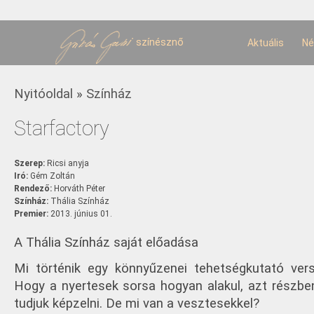
U
t
színésznő
Aktuális
Né
Jelenlegi hely
Nyitóoldal
»
Színház
Starfactory
Szerep:
Ricsi anyja
Iró:
Gém Zoltán
Rendező:
Horváth Péter
Színház:
Thália Színház
Premier:
2013. június 01.
A Thália Színház saját előadása
Mi történik egy könnyűzenei tehetségkutató ver
Hogy a nyertesek sorsa hogyan alakul, azt részben
tudjuk képzelni. De mi van a vesztesekkel?