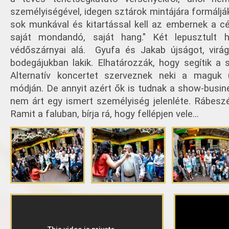
személyiségével, idegen sztárok mintájára formálják
sok munkával és kitartással kell az embernek a célj
saját mondandó, saját hang." Két lepusztult h
védőszárnyai alá. Gyufa és Jakab újságot, virág
bodegájukban lakik. Elhatározzák, hogy segítik a s
Alternatív koncertet szerveznek neki a maguk 
módján. De annyit azért ők is tudnak a show-busine
nem árt egy ismert személyiség jelenléte. Rábeszé
Ramit a faluban, bírja rá, hogy fellépjen vele...