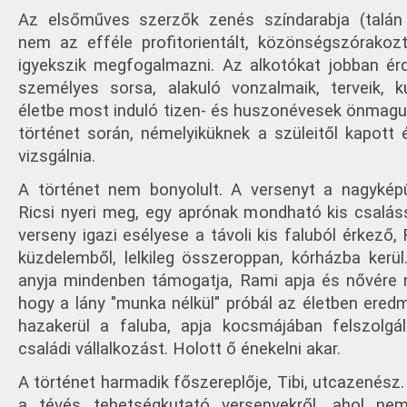
Az elsőműves szerzők zenés színdarabja (talán 
nem az efféle profitorientált, közönségszórakozt
igyekszik megfogalmazni. Az alkotókat jobban érde
személyes sorsa, alakuló vonzalmaik, terveik, 
életbe most induló tizen- és huszonévesek önmagu
történet során, némelyiküknek a szüleitől kapott ér
vizsgálnia.
A történet nem bonyolult. A versenyt a nagykép
Ricsi nyeri meg, egy aprónak mondható kis csaláss
verseny igazi esélyese a távoli kis faluból érkező,
küzdelemből, lelkileg összeroppan, kórházba kerül
anyja mindenben támogatja, Rami apja és nővére
hogy a lány "munka nélkül" próbál az életben eredm
hazakerül a faluba, apja kocsmájában felszolgál
családi vállalkozást. Holott ő énekelni akar.
A történet harmadik főszereplője, Tibi, utcazenész
a tévés tehetségkutató versenyekről, ahol ne