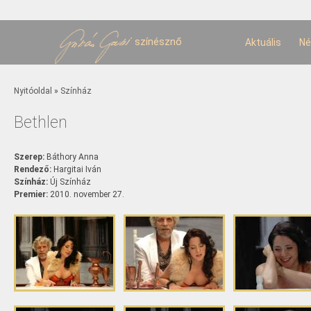
U
t
színésznő
Aktuális
Né
Jelenlegi hely
Nyitóoldal
»
Színház
Bethlen
Szerep:
Báthory Anna
Rendező:
Hargitai Iván
Színház:
Új Színház
Premier:
2010. november 27.