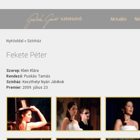
U
t
színésznő
Aktuális
Né
Jelenlegi hely
Nyitóoldal
»
Színház
Fekete Péter
Szerep:
Klein Klára
Rendező:
Puskás Tamás
Színház:
Keszthelyi Nyári Játékok
Premier:
2009. július 23.