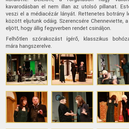
kavarodásban el nem illan az utolsó pillanat. Es
veszi el a médiacézár lányát. Rettenetes botrány l
között eljutunk odáig. Szerencsére Chenneviette, a
eljött, hogy állig fegyverben rendet csináljon.
Felhőtlen szórakozást ígérő, klasszikus bohóza
mára hangszerelve.