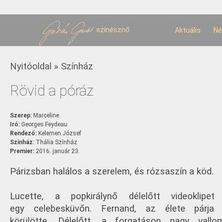
U
t
színésznő
Aktuális
Né
Jelenlegi hely
Nyitóoldal
»
Színház
Rövid a póráz
Szerep:
Marceline
Iró:
Georges Feydeau
Rendező:
Kelemen József
Színház:
Thália Színház
Premier:
2016. január 23.
Párizsban halálos a szerelem, és rózsaszín a köd.
Lucette, a popkirálynő délelőtt videoklipet
egy celebesküvőn. Fernand, az élete párja 
körülötte. Délelőtt, a forgatáson nagy vall