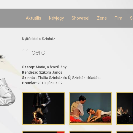
Ugrás a
tartalomra
Aktuális
Névjegy
Showreel
Zene
Film
S
Jelenlegi hely
Nyitóoldal
»
Színház
11 perc
Szerep:
Maria, a brazil lány
Rendező:
Szikora János
Színház:
Thália Színház és Új Színház előadása
Premier:
2010. június 02.