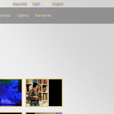
Kapcsolat
Sajtó
English
zínház
Galéria
Partnerek