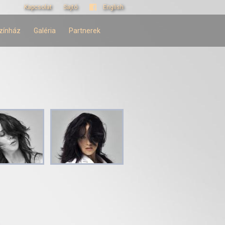
Kapcsolat
Sajtó
English
zínház
Galéria
Partnerek