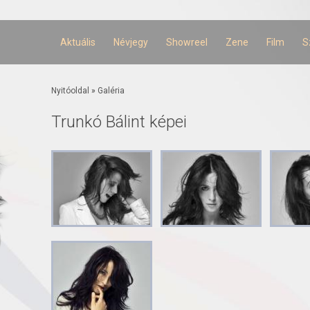
Ugrás a
tartalomra
Aktuális
Névjegy
Showreel
Zene
Film
S
Jelenlegi hely
Nyitóoldal
»
Galéria
Trunkó Bálint képei