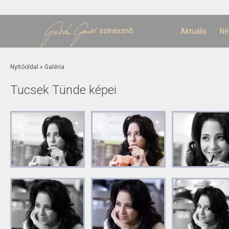
U
t
színésznő
Aktuális
Né
Jelenlegi hely
Nyitóoldal
»
Galéria
Tucsek Tünde képei