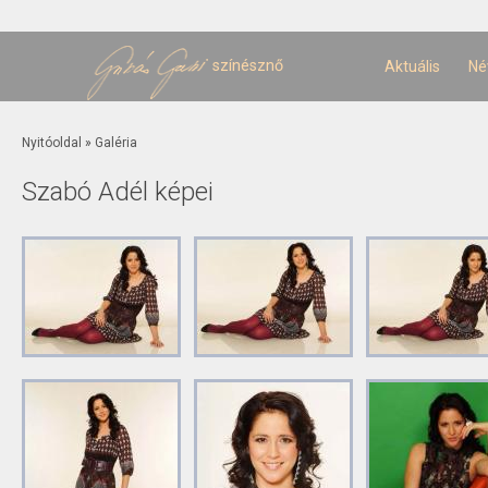
U
t
színésznő
Aktuális
Né
Jelenlegi hely
Nyitóoldal
»
Galéria
Szabó Adél képei