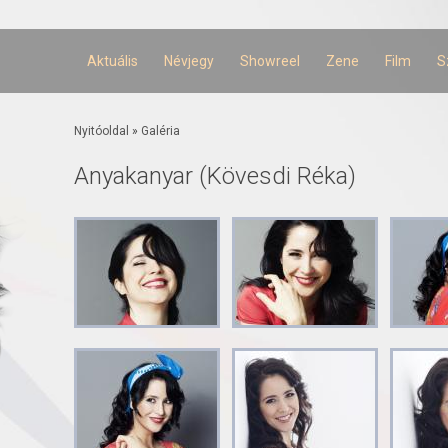
Ugrás a
tartalomra
Aktuális
Névjegy
Showreel
Zene
Film
S
Jelenlegi hely
Nyitóoldal
»
Galéria
Anyakanyar (Kövesdi Réka)