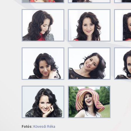
Fotós:
Kövesdi Réka