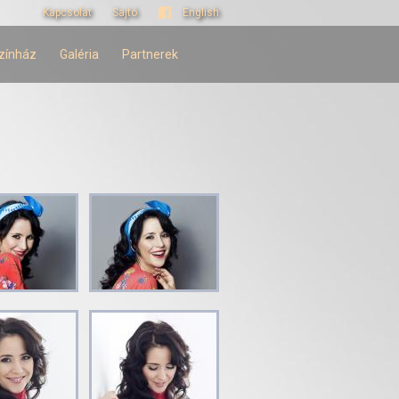
Kapcsolat
Sajtó
English
zínház
Galéria
Partnerek