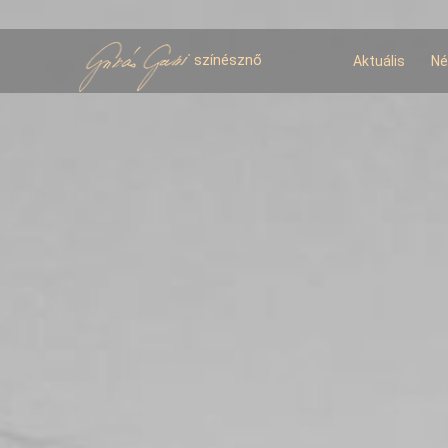
U
t
színésznő
Aktuális
Né