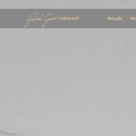
U
t
színésznő
Aktuális
Né