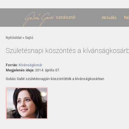
U
t
színésznő
Aktuális
Né
Jelenlegi hely
Nyitóoldal
»
Sajtó
Születésnapi köszöntés a kívánságkosár
Forrás:
Kívánságkosár
Megjelenés ideje:
2014. április 07.
Gubás Gabit születésnapján köszöntötték a kívánságkosárban