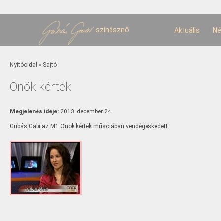
U
t
színésznő
Aktuális
Né
Jelenlegi hely
Nyitóoldal
»
Sajtó
Önök kérték
Megjelenés ideje:
2013. december 24.
Gubás Gabi az M1 Önök kérték műsorában vendégeskedett.