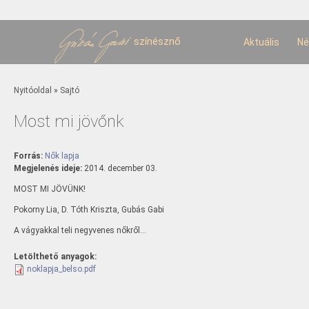
U
t
színésznő
Aktuális
Né
Jelenlegi hely
Nyitóoldal
»
Sajtó
Most mi jövőnk
Forrás:
Nők lapja
Megjelenés ideje:
2014. december 03.
MOST MI JÖVÜNK!
Pokorny Lia, D. Tóth Kriszta, Gubás Gabi
A vágyakkal teli negyvenes nőkről...
Letölthető anyagok:
noklapja_belso.pdf