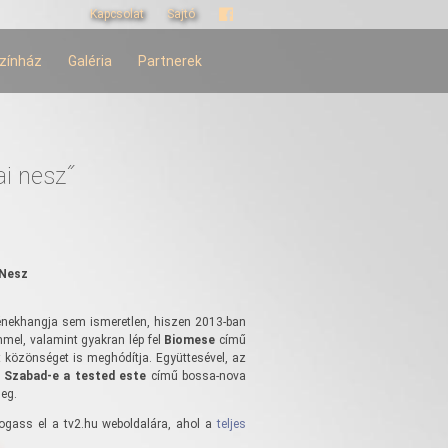
Kapcsolat
Sajtó
zínház
Galéria
Partnerek
ai nesz˝
 Nesz
énekhangja sem ismeretlen, hiszen 2013-ban
mel, valamint gyakran lép fel
Biomese
című
tt közönséget is meghódítja. Együttesével, az
a
Szabad-e a tested este
című bossa-nova
eg.
togass el a tv2.hu weboldalára, ahol a
teljes