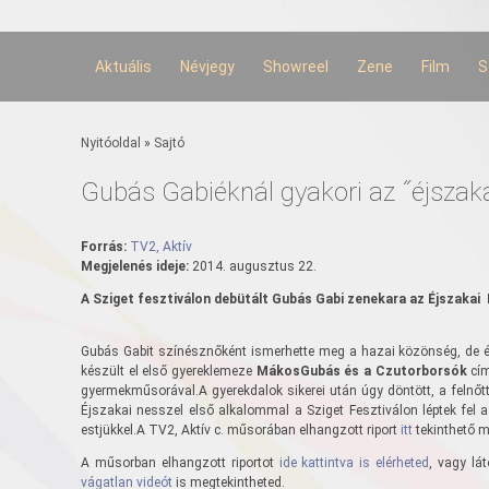
Ugrás a
tartalomra
Aktuális
Névjegy
Showreel
Zene
Film
S
Jelenlegi hely
Nyitóoldal
»
Sajtó
Gubás Gabiéknál gyakori az ˝éjszak
Forrás:
TV2, Aktív
Megjelenés ideje:
2014. augusztus 22.
A Sziget fesztiválon debütált Gubás Gabi zenekara az Éjszakai
Gubás Gabit színésznőként ismerhette meg a hazai közönség, de 
készült el első gyereklemeze
MákosGubás és a Czutorborsók
cím
gyermekműsorával.
A gyerekdalok sikerei után úgy döntött, a felnő
Éjszakai nesszel első alkalommal a Sziget Fesztiválon léptek fel 
estjükkel.
A TV2, Aktív c. műsorában elhangzott riport
itt
tekinthető m
A műsorban elhangzott riportot
ide kattintva is elérheted
, vagy lá
vágatlan videót
is megtekintheted.