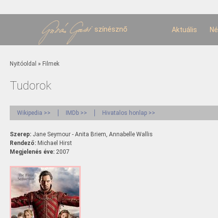
U
t
színésznő
Aktuális
Né
Jelenlegi hely
Nyitóoldal
»
Filmek
Tudorok
Wikipedia >>
IMDb >>
Hivatalos honlap >>
Szerep:
Jane Seymour - Anita Briem, Annabelle Wallis
Rendező:
Michael Hirst
Megjelenés éve:
2007