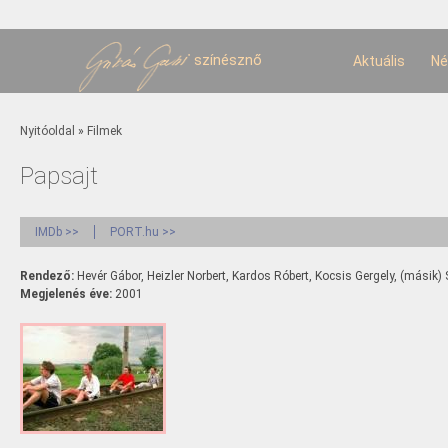
U
t
színésznő
Aktuális
Né
Jelenlegi hely
Nyitóoldal
»
Filmek
Papsajt
IMDb >>
PORT.hu >>
Rendező:
Hevér Gábor, Heizler Norbert, Kardos Róbert, Kocsis Gergely, (másik
Megjelenés éve:
2001