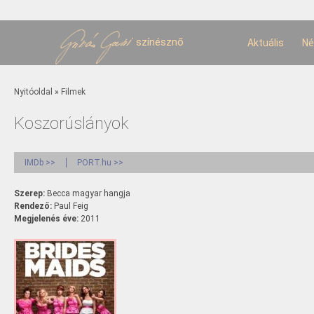
U
t
színésznő
Aktuális
Né
Jelenlegi hely
Nyitóoldal
»
Filmek
Koszorúslányok
IMDb >>
PORT.hu >>
Szerep:
Becca magyar hangja
Rendező:
Paul Feig
Megjelenés éve:
2011