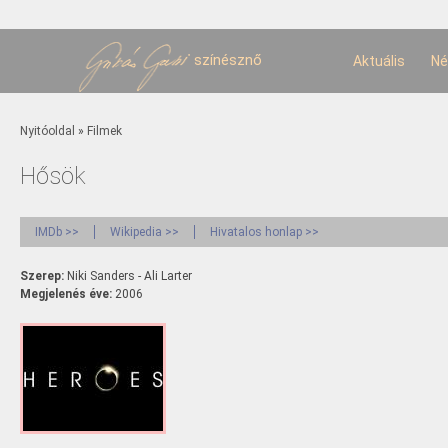
U
t
színésznő
Aktuális
Né
Jelenlegi hely
Nyitóoldal
»
Filmek
Hősök
IMDb >>
Wikipedia >>
Hivatalos honlap >>
Szerep:
Niki Sanders - Ali Larter
Megjelenés éve:
2006