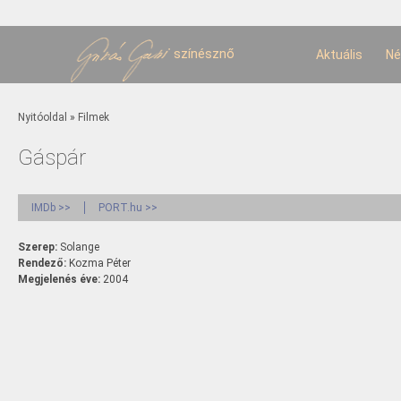
U
t
színésznő
Aktuális
Né
Jelenlegi hely
Nyitóoldal
»
Filmek
Gáspár
IMDb >>
PORT.hu >>
Szerep:
Solange
Rendező:
Kozma Péter
Megjelenés éve:
2004