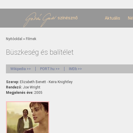
U
t
színésznő
Aktuális
Né
Jelenlegi hely
Nyitóoldal
»
Filmek
Büszkeség és balítélet
Wikipedia >>
PORT.hu >>
IMDb >>
Szerep:
Elizabeth Benett - Keira Knightley
Rendező:
Joe Wright
Megjelenés éve:
2005