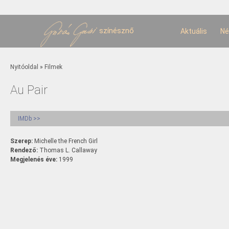
U
t
színésznő
Aktuális
Né
Jelenlegi hely
Nyitóoldal
»
Filmek
Au Pair
IMDb >>
Szerep:
Michelle the French Girl
Rendező:
Thomas L. Callaway
Megjelenés éve:
1999