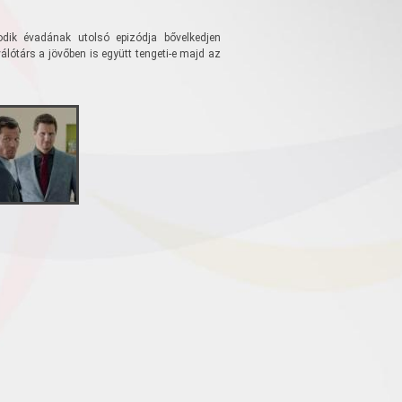
dik évadának utolsó epizódja bővelkedjen
álótárs a jövőben is együtt tengeti-e majd az