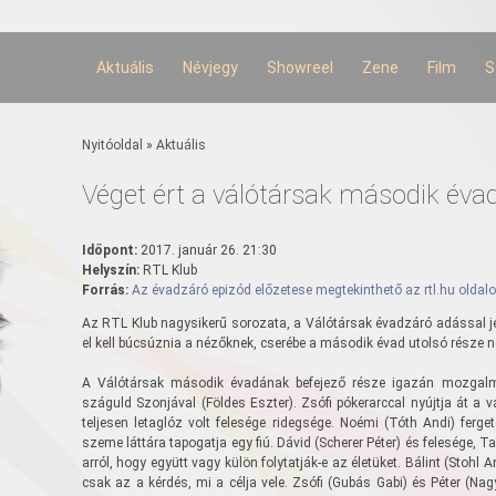
Ugrás a
tartalomra
Aktuális
Névjegy
Showreel
Zene
Film
S
Jelenlegi hely
Nyitóoldal
»
Aktuális
Véget ért a válótársak második éva
Időpont:
2017. január 26. 21:30
Helyszín:
RTL Klub
Forrás:
Az évadzáró epizód előzetese megtekinthető az rtl.hu oldalo
Az RTL Klub nagysikerű sorozata, a Válótársak évadzáró adással jel
el kell búcsúznia a nézőknek, cserébe a második évad utolsó része 
A Válótársak második évadának befejező része igazán mozgalm
száguld Szonjával (Földes Eszter). Zsófi pókerarccal nyújtja át a vá
teljesen letaglóz volt felesége ridegsége. Noémi (Tóth Andi) ferge
szeme láttára tapogatja egy fiú. Dávid (Scherer Péter) és felesége,
arról, hogy együtt vagy külön folytatják-e az életüket. Bálint (Stoh
csak az a kérdés, mi a célja vele. Zsófi (Gubás Gabi) és Péter (Nag