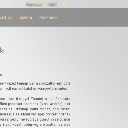
Kapcsolat
Sajtó
zínház
Galéria
Partnerek
da
n.
entkezett tegnap. Bár a sorozattól egy időre
nem volt romantikától és könnyektől mentes.
as. Joci (Lengyel Tamás) a szülőszobára
lási papírokat Bálintnak (Stohl András), akit
teges születésnapi partit rendez, ahol szülei
 Tamara (Balsai Móni) végleges döntést hoznak
l András) pedig méregdrága gyűrűt vásárol, már
y Ervin) között pedig végre elcsattan az első