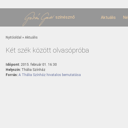
U
t
színésznő
Aktuális
Né
Jelenlegi hely
Nyitóoldal
»
Aktuális
Két szék között olvasópróba
Időpont:
2015. február 01. 16:30
Helyszín:
Thália Színház
Forrás:
A Thália Színház hivatalos bemutatása