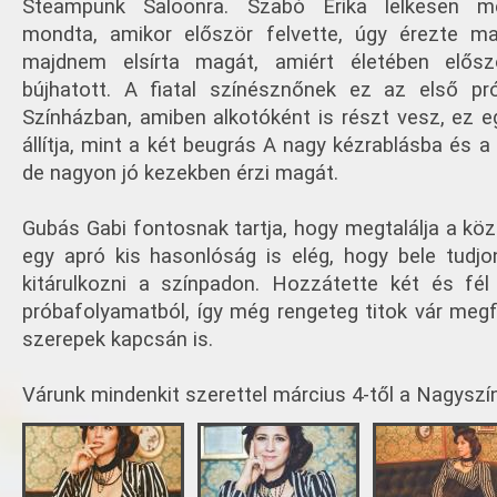
Steampunk Saloonra. Szabó Erika lelkesen mes
mondta, amikor először felvette, úgy érezte ma
majdnem elsírta magát, amiért életében elősz
bújhatott. A fiatal színésznőnek ez az első pr
Színházban, amiben alkotóként is részt vesz, ez e
állítja, mint a két beugrás A nagy kézrablásba és a
de nagyon jó kezekben érzi magát.
Gubás Gabi fontosnak tartja, hogy megtalálja a köz
egy apró kis hasonlóság is elég, hogy bele tudjon
kitárulkozni a színpadon. Hozzátette két és fé
próbafolyamatból, így még rengeteg titok vár megf
szerepek kapcsán is.
Várunk mindenkit szerettel március 4-től a Nagysz