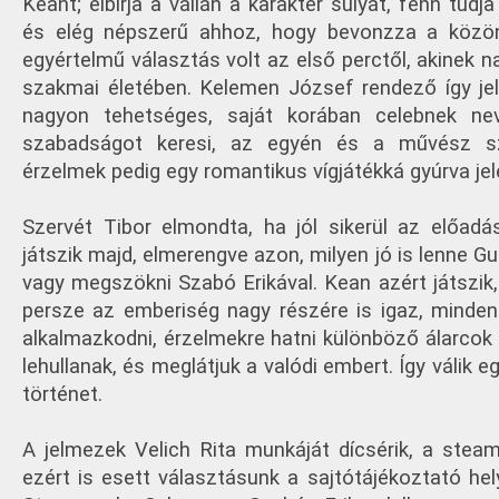
Keant; elbírja a vállán a karakter súlyát, fenn tudja
és elég népszerű ahhoz, hogy bevonzza a közö
egyértelmű választás volt az első perctől, akinek 
szakmai életében. Kelemen József rendező így jel
nagyon tehetséges, saját korában celebnek ne
szabadságot keresi, az egyén és a művész s
érzelmek pedig egy romantikus vígjátékká gyúrva j
Szervét Tibor elmondta, ha jól sikerül az előadá
játszik majd, elmerengve azon, milyen jó is lenne G
vagy megszökni Szabó Erikával. Kean azért játszik
persze az emberiség nagy részére is igaz, mindenk
alkalmazkodni, érzelmekre hatni különböző álarcok
lehullanak, és meglátjuk a valódi embert. Így válik
történet.
A jelmezek Velich Rita munkáját dícsérik, a steamp
ezért is esett választásunk a sajtótájékoztató he