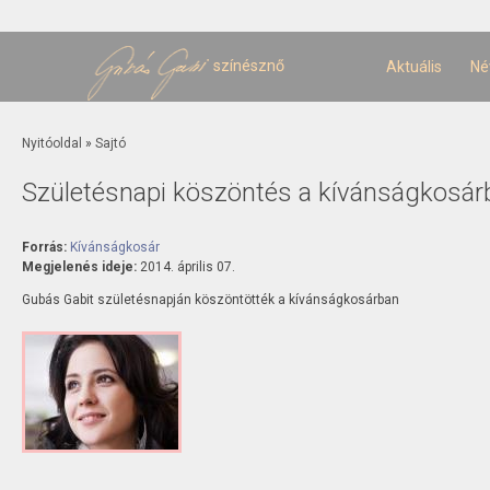
U
t
színésznő
Aktuális
Né
Jelenlegi hely
Nyitóoldal
»
Sajtó
Születésnapi köszöntés a kívánságkosár
Forrás:
Kívánságkosár
Megjelenés ideje:
2014. április 07.
Gubás Gabit születésnapján köszöntötték a kívánságkosárban