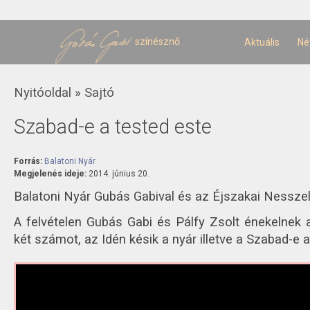
U
t
színésznő
Aktuális
Né
Jelenlegi hely
Nyitóoldal
»
Sajtó
Szabad-e a tested este
Forrás:
Balatoni Nyár
Megjelenés ideje:
2014. június 20.
Balatoni Nyár Gubás Gabival és az Éjszakai Nesszel
A felvételen Gubás Gabi és Pálfy Zsolt énekelnek 
két számot, az Idén késik a nyár illetve a Szabad-e a