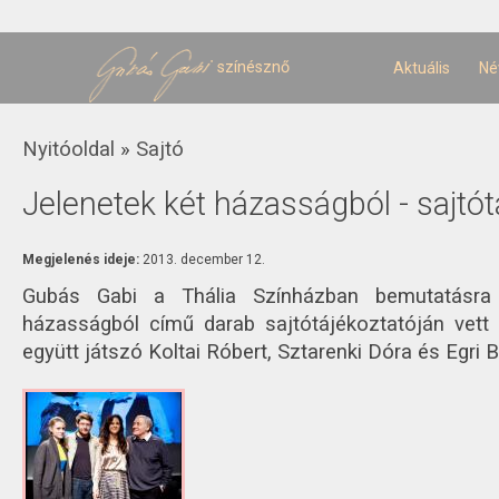
U
t
színésznő
Aktuális
Né
Jelenlegi hely
Nyitóoldal
»
Sajtó
Jelenetek két házasságból - sajtót
Megjelenés ideje:
2013. december 12.
Gubás Gabi a Thália Színházban bemutatásra 
házasságból című darab sajtótájékoztatóján vett 
együtt játszó Koltai Róbert, Sztarenki Dóra és Egri 